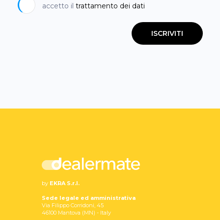
accetto il
trattamento dei dati
ISCRIVITI
by
EKRA S.r.l.
Sede legale ed amministrativa
Via Filippo Corridoni, 45
46100 Mantova (MN) - Italy