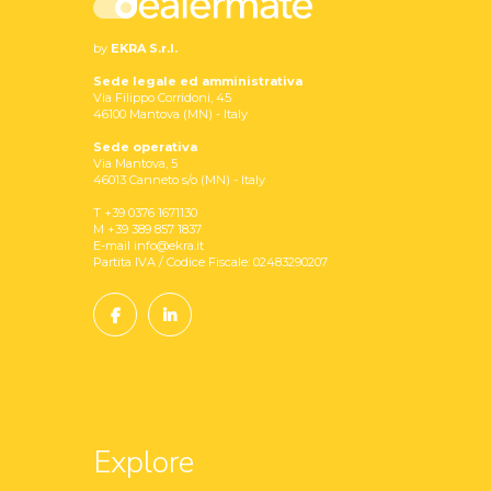
by
EKRA S.r.l.
Sede legale ed amministrativa
Via Filippo Corridoni, 45
46100 Mantova (MN) - Italy
Sede operativa
Via Mantova, 5
46013 Canneto s/o (MN) - Italy
T +39 0376 1671130
M +39 389 857 1837
E-mail info@ekra.it
Partita IVA / Codice Fiscale: 02483290207
Explore