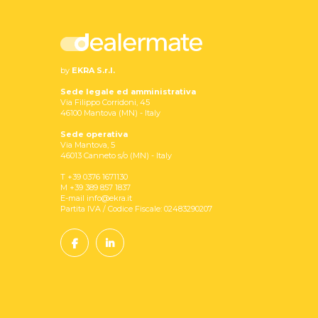
by
EKRA S.r.l.
Sede legale ed amministrativa
Via Filippo Corridoni, 45
46100 Mantova (MN) - Italy
Sede operativa
Via Mantova, 5
46013 Canneto s/o (MN) - Italy
T +39 0376 1671130
M +39 389 857 1837
E-mail info@ekra.it
Partita IVA / Codice Fiscale: 02483290207