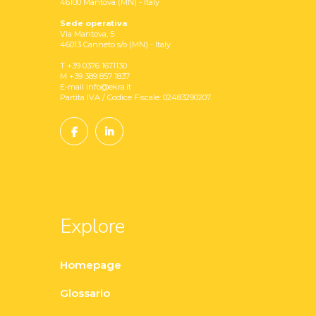
46100 Mantova (MN) - Italy
Sede operativa
Via Mantova, 5
46013 Canneto s/o (MN) - Italy
T +39 0376 1671130
M +39 389 857 1837
E-mail info@ekra.it
Partita IVA / Codice Fiscale: 02483290207
Explore
Homepage
Glossario