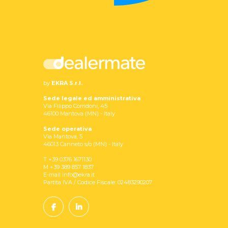
by
EKRA S.r.l.
Sede legale ed amministrativa
Via Filippo Corridoni, 45
46100 Mantova (MN) - Italy
Sede operativa
Via Mantova, 5
46013 Canneto s/o (MN) - Italy
T +39 0376 1671130
M +39 389 857 1837
E-mail info@ekra.it
Partita IVA / Codice Fiscale: 02483290207