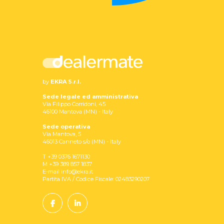
by
EKRA S.r.l.
Sede legale ed amministrativa
Via Filippo Corridoni, 45
46100 Mantova (MN) - Italy
Sede operativa
Via Mantova, 5
46013 Canneto s/o (MN) - Italy
T +39 0376 1671130
M +39 389 857 1837
E-mail info@ekra.it
Partita IVA / Codice Fiscale: 02483290207