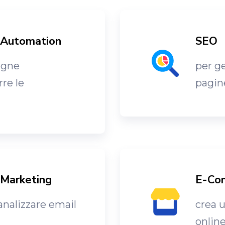
 Automation
SEO
agne
per ge
re le
pagine
 Marketing
E-Co
 analizzare email
crea 
online