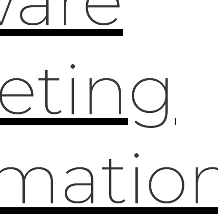
ware
eting
matio