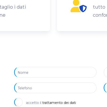
aglio i dati
tutto 
gne
confo
accetto il
trattamento dei dati