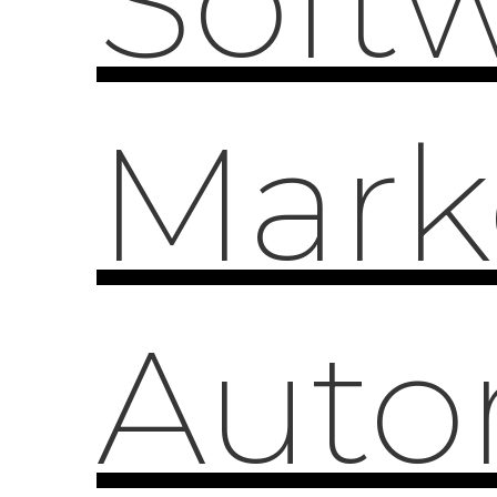
Soft
Mark
Auto