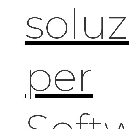
solu
per