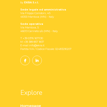
by
EKRA S.r.l.
Sede legale ed amministrativa
Via Filippo Corridoni, 45
46100 Mantova (MN) - Italy
Sede operativa
Via Mantova, 5
46013 Canneto s/o (MN) - Italy
T +39 0376 1671130
M +39 389 857 1837
E-mail info@ekra.it
Partita IVA / Codice Fiscale: 02483290207
Explore
Homepage