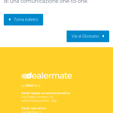
di una comunicazione one-to-one.
Torna indietro
Vai al Glossario
by
EKRA S.r.l.
Sede legale ed amministrativa
Via Filippo Corridoni, 45
46100 Mantova (MN) - Italy
Sede operativa
Via Mantova, 5